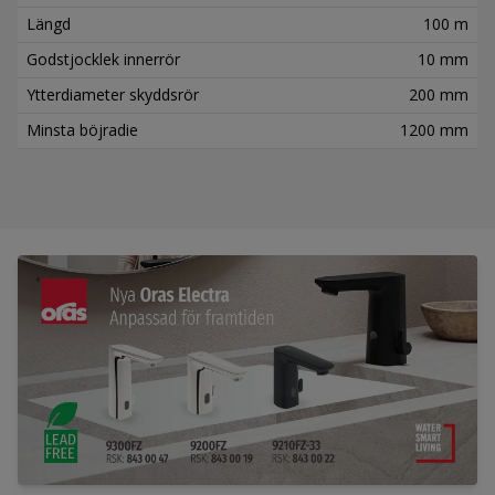
Längd
100 m
Godstjocklek innerrör
10 mm
Ytterdiameter skyddsrör
200 mm
Minsta böjradie
1200 mm