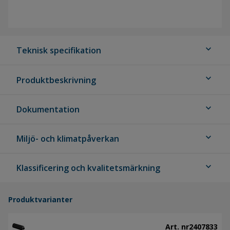
expand_more
Teknisk specifikation
expand_more
Produktbeskrivning
expand_more
Dokumentation
expand_more
Miljö- och klimatpåverkan
expand_more
Klassificering och kvalitetsmärkning
Produktvarianter
Art. nr
2407833