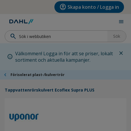
Hoppa till menyn
Hoppa till huvudinnehållet
Hoppa till sidfoten
account_circle
Skapa konto / Logga in
menu
search
Sök
close
Välkommen! Logga in för att se priser, lokalt
info
sortiment och aktuella kampanjer.
chevron_left
Förisolerat plast-/kulvertrör
Tappvattenrörskulvert Ecoflex Supra PLUS