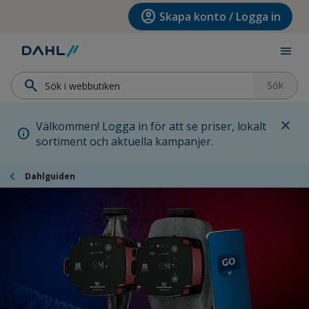
Hoppa till menyn
Hoppa till huvudinnehållet
Hoppa till sidfoten
account_circle
Skapa konto / Logga in
menu
search
Sök
close
Välkommen! Logga in för att se priser, lokalt
info
sortiment och aktuella kampanjer.
chevron_left
Dahlguiden