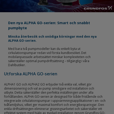
Den nya ALPHA GO-serien: Smart och snabbt
pumpbyte
Minska återbesök och onödiga körningar med den nya
ALPHA GO-serien.
Med bara två pumpmodeller kan du enkelt byta ut
cirkulationspumpar redan vid första kundbesöket. Det
mobilanpassade arbetssättet minskar komplexiteten och
säkerställer optimal pumpdriftsättning – tillgänglig i våra
Dahlbutiker.
Utforska ALPHA GO-serien
ALPHA1 GO och ALPHA2 GO erbjuder två enkla val, vilket gör
dimensionering och val av pump smidigare vid installation och
utbyte. Detta säkerställer den perfekta inställningen under alla
förhållanden. ALPHA GO-serien är designad för både fristående och
integrerade cirkulationspumpar i uppvärmningsapplikationer i en- och
tvåfamiljshus, vilket ger maximal komfort och energibesparingar. Den
enkla driftsättningen eliminerar gissningsarbetet och säkerställer ett
effektivt system med hjälp av guidad installation genom Grundfos GO-