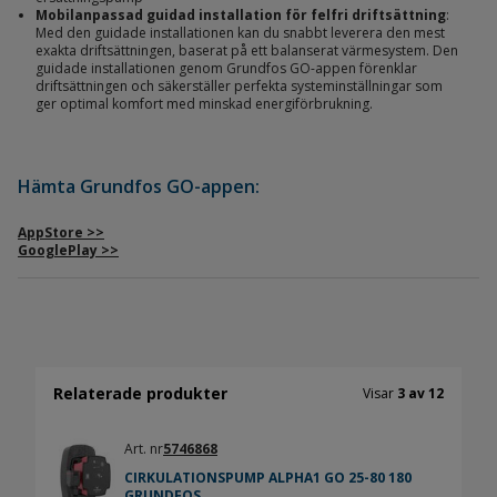
Mobilanpassad guidad installation för felfri driftsättning
:
Med den guidade installationen kan du snabbt leverera den mest
exakta driftsättningen, baserat på ett balanserat värmesystem. Den
guidade installationen genom Grundfos GO-appen förenklar
driftsättningen och säkerställer perfekta systeminställningar som
ger optimal komfort med minskad energiförbrukning.
Hämta Grundfos GO-appen:
AppStore >>
GooglePlay >>
Relaterade produkter
Visar
3 av 12
Art. nr
5746868
CIRKULATIONSPUMP ALPHA1 GO 25-80 180
GRUNDFOS