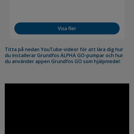
Visa fler
Titta på nedan YouTube-videor för att lära dig hur
du installerar Grundfos ALPHA GO-pumpar och hur
du använder appen Grundfos GO som hjälpmedel: