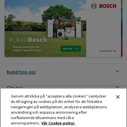
expand_more
Kund hos oss
expand_more
Om oss
Genom att klicka på "acceptera alla cookies" samtycker
du till lagring av cookies på din enhet för att förbättra
expand_more
Följ Dahl
navigeringen på webbplatsen, analysera webbplatsens
användning och anpassa annonsering efter
surfbeteende tillsammans med våra
annonspartners.
Vår Cookie-policy.