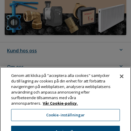
expand_more
Kund hos oss
expand_more
Om oss
Genom att klicka på "acceptera alla cookies" samtycker
du till lagring av cookies på din enhet för att förbättra
expand_more
Följ Dahl
navigeringen på webbplatsen, analysera webbplatsens
användning och anpassa annonsering efter
surfbeteende tillsammans med våra
annonspartners.
Vår Cookie-policy.
Dahl Sverige AB
Cookie-inställningar
Box 11076, 161 11 BROMMA
Tel:
08-583 595 00