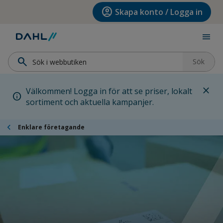
Hoppa till menyn
Hoppa till huvudinnehållet
Hoppa till sidfoten
account_circle
Skapa konto / Logga in
menu
search
Sök
close
Välkommen! Logga in för att se priser, lokalt
info
sortiment och aktuella kampanjer.
chevron_left
Enklare företagande