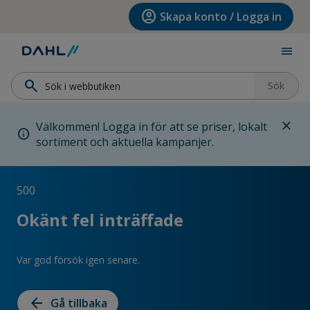
Hoppa till menyn
Hoppa till huvudinnehållet
Hoppa till sidfoten
account_circle
Skapa konto / Logga in
menu
search
Sök
close
Välkommen! Logga in för att se priser, lokalt
info
sortiment och aktuella kampanjer.
500
Okänt fel inträffade
Var god försök igen senare.
arrow_back
Gå tillbaka