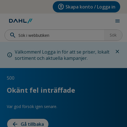
Hoppa till menyn
Hoppa till huvudinnehållet
Hoppa till sidfoten
account_circle
Skapa konto / Logga in
menu
search
Sök
close
Välkommen! Logga in för att se priser, lokalt
info
sortiment och aktuella kampanjer.
500
Okänt fel inträffade
Var god försök igen senare.
arrow_back
Gå tillbaka