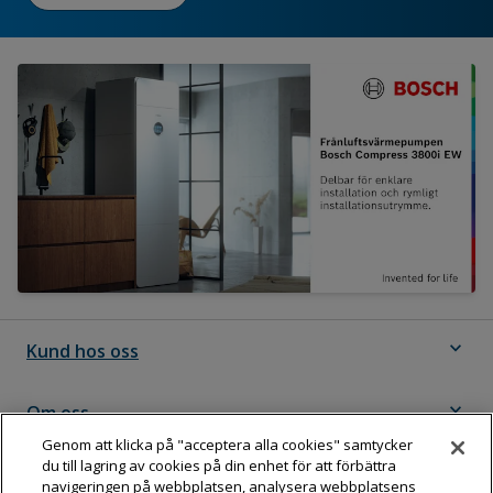
expand_more
Kund hos oss
expand_more
Om oss
Genom att klicka på "acceptera alla cookies" samtycker
du till lagring av cookies på din enhet för att förbättra
expand_more
Följ Dahl
navigeringen på webbplatsen, analysera webbplatsens