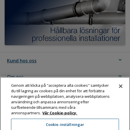
expand_more
Kund hos oss
expand_more
Om oss
Genom att klicka på "acceptera alla cookies" samtycker
du till lagring av cookies på din enhet för att förbättra
expand_more
Följ Dahl
navigeringen på webbplatsen, analysera webbplatsens
användning och anpassa annonsering efter
surfbeteende tillsammans med våra
annonspartners.
Vår Cookie-policy.
Dahl Sverige AB
Cookie-inställningar
Box 11076, 161 11 BROMMA