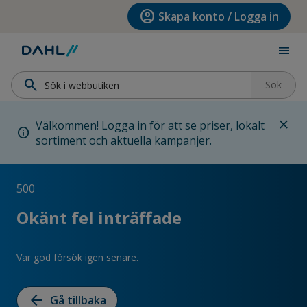
Hoppa till menyn
Hoppa till huvudinnehållet
Hoppa till sidfoten
account_circle
Skapa konto / Logga in
menu
search
Sök
close
Välkommen! Logga in för att se priser, lokalt
info
sortiment och aktuella kampanjer.
500
Okänt fel inträffade
Var god försök igen senare.
arrow_back
Gå tillbaka