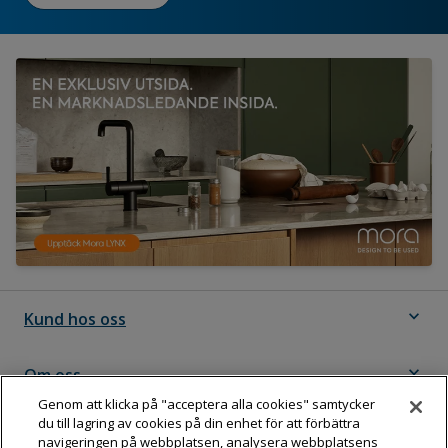
expand_more
Kund hos oss
expand_more
Om oss
Genom att klicka på "acceptera alla cookies" samtycker
du till lagring av cookies på din enhet för att förbättra
expand_more
Följ Dahl
navigeringen på webbplatsen, analysera webbplatsens