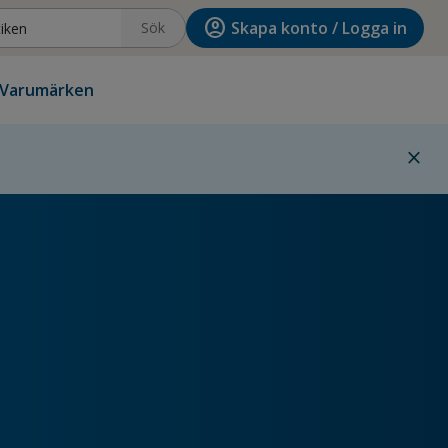
account_circle
Skapa konto / Logga in
Sök
Varumärken
close