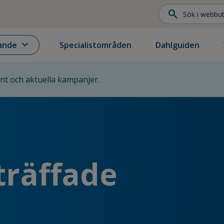
search
expand_more
ande
Specialistområden
Dahlguiden
ent och aktuella kampanjer.
träffade