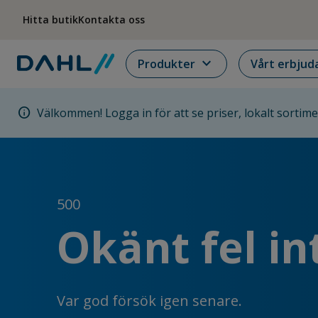
Hoppa till menyn
Hoppa till huvudinnehållet
Hoppa till sidfoten
Hitta butik
Kontakta oss
expand_more
Produkter
Vårt erbjud
info
Välkommen! Logga in för att se priser, lokalt sortim
500
Okänt fel in
Var god försök igen senare.