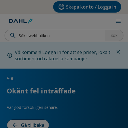
Hoppa till menyn
Hoppa till huvudinnehållet
Hoppa till sidfoten
account_circle
Skapa konto / Logga in
menu
search
Sök
close
Välkommen! Logga in för att se priser, lokalt
info
sortiment och aktuella kampanjer.
500
Okänt fel inträffade
Var god försök igen senare.
arrow_back
Gå tillbaka