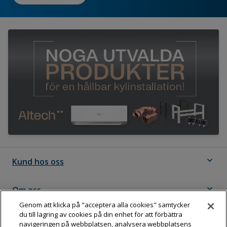
expand_more
Kund hos oss
expand_more
Om oss
Genom att klicka på "acceptera alla cookies" samtycker
du till lagring av cookies på din enhet för att förbättra
expand_more
Följ Dahl
navigeringen på webbplatsen, analysera webbplatsens