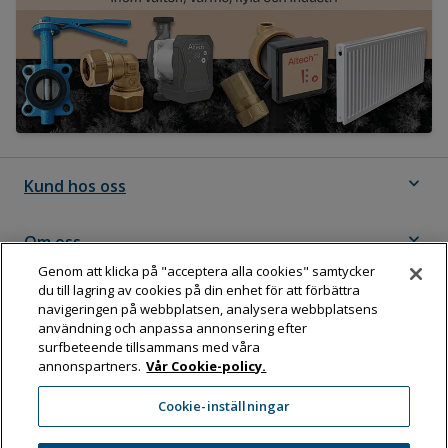
expand_more
Kund hos oss
expand_more
Om oss
Genom att klicka på "acceptera alla cookies" samtycker
du till lagring av cookies på din enhet för att förbättra
expand_more
Följ Dahl
navigeringen på webbplatsen, analysera webbplatsens
användning och anpassa annonsering efter
surfbeteende tillsammans med våra
annonspartners.
Vår Cookie-policy.
Dahl Sverige AB
Cookie-inställningar
Box 11076, 161 11 BROMMA