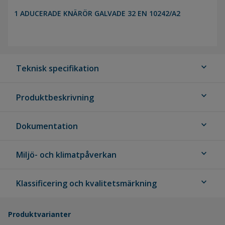
1 ADUCERADE KNÄRÖR GALVADE 32 EN 10242/A2
expand_more
Teknisk specifikation
expand_more
Produktbeskrivning
expand_more
Dokumentation
expand_more
Miljö- och klimatpåverkan
expand_more
Klassificering och kvalitetsmärkning
Produktvarianter