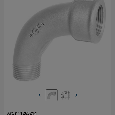
chevron_left
chevron_right
Art. nr
1265214