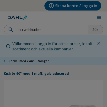
Hoppa till menyn
Hoppa till huvudinnehållet
Hoppa till sidfoten
account_circle
Skapa konto / Logga in
menu
search
Sök
close
Välkommen! Logga in för att se priser, lokalt
info
sortiment och aktuella kampanjer.
chevron_left
Rördel med 2 anslutningar
Knärör 90° med 1 muff, galv aducerad