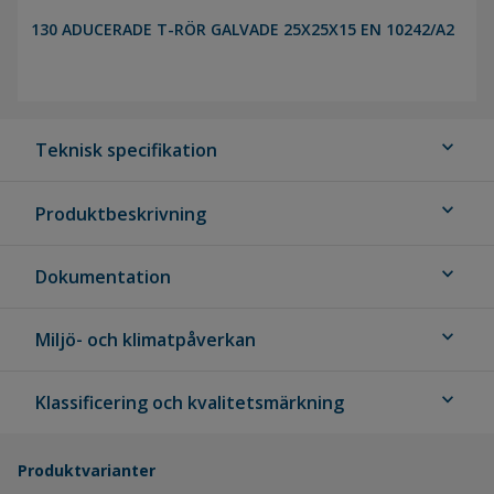
130 ADUCERADE T-RÖR GALVADE 25X25X15 EN 10242/A2
expand_more
Teknisk specifikation
expand_more
Produktbeskrivning
expand_more
Dokumentation
expand_more
Miljö- och klimatpåverkan
expand_more
Klassificering och kvalitetsmärkning
Produktvarianter