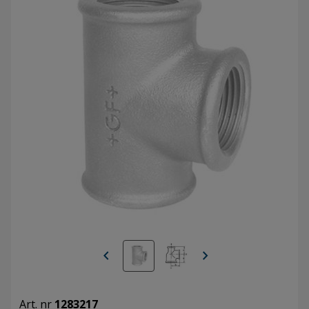
chevron_left
chevron_right
Art. nr
1283217