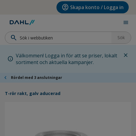
Hoppa till menyn
Hoppa till huvudinnehållet
Hoppa till sidfoten
account_circle
Skapa konto / Logga in
menu
search
Sök
close
Välkommen! Logga in för att se priser, lokalt
info
sortiment och aktuella kampanjer.
chevron_left
Rördel med 3 anslutningar
T-rör rakt, galv aducerad