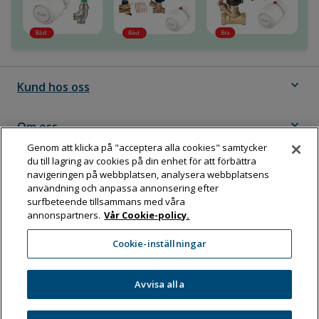
expand_more
Kund hos oss
expand_more
Om oss
Genom att klicka på "acceptera alla cookies" samtycker
du till lagring av cookies på din enhet för att förbättra
expand_more
Följ Dahl
navigeringen på webbplatsen, analysera webbplatsens
användning och anpassa annonsering efter
surfbeteende tillsammans med våra
annonspartners.
Vår Cookie-policy.
Dahl Sverige AB
Cookie-inställningar
Box 11076, 161 11 BROMMA
Tel:
08-583 595 00
Avvisa alla