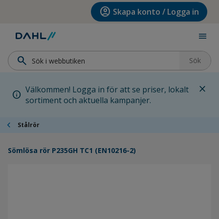
Hoppa till menyn
Hoppa till huvudinnehållet
Hoppa till sidfoten
account_circle
Skapa konto / Logga in
menu
search
Sök
close
Välkommen! Logga in för att se priser, lokalt
info
sortiment och aktuella kampanjer.
chevron_left
Stålrör
Sömlösa rör P235GH TC1 (EN10216-2)