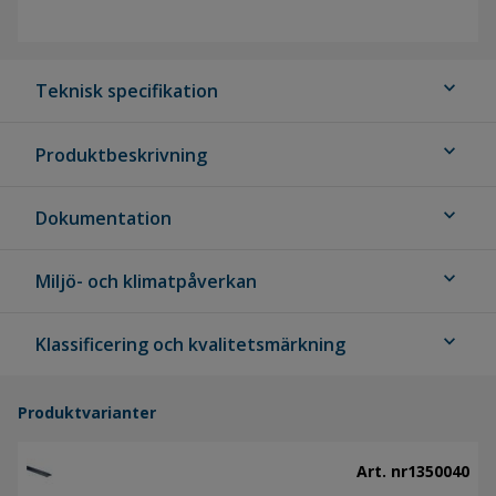
expand_more
Teknisk specifikation
expand_more
Produktbeskrivning
expand_more
Dokumentation
expand_more
Miljö- och klimatpåverkan
expand_more
Klassificering och kvalitetsmärkning
Produktvarianter
Art. nr
1350040