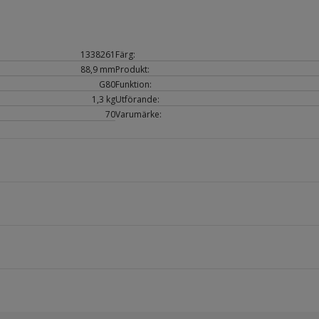
1338261
Färg:
88,9 mm
Produkt:
G80
Funktion:
1,3 kg
Utförande:
70
Varumärke: