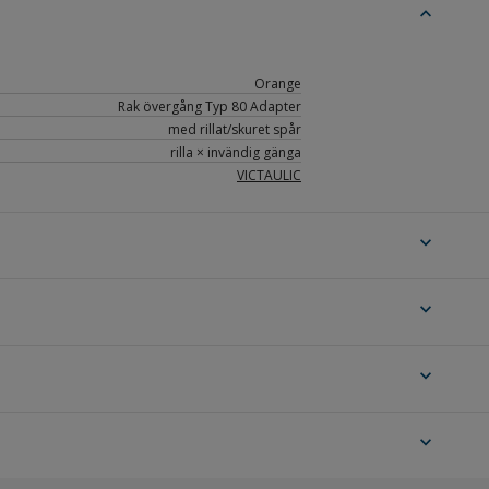
expand_less
Orange
Rak övergång Typ 80 Adapter
med rillat/skuret spår
rilla × invändig gänga
VICTAULIC
expand_more
expand_more
expand_more
expand_more