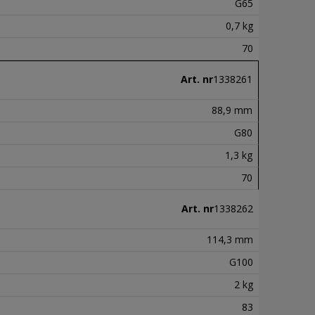
G65
0,7 kg
70
Art. nr
1338261
88,9 mm
G80
1,3 kg
70
Art. nr
1338262
114,3 mm
G100
2 kg
83