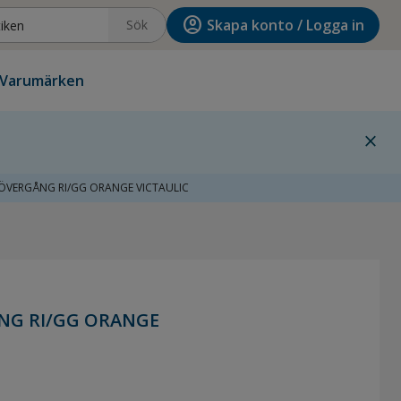
account_circle
Skapa konto / Logga in
Sök
Varumärken
close
 ÖVERGÅNG RI/GG ORANGE VICTAULIC
ÅNG RI/GG ORANGE