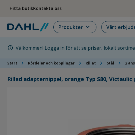
Hoppa till menyn
Hoppa till huvudinnehållet
Hoppa till sidfoten
Hitta butik
Kontakta oss
expand_more
Produkter
Vårt erbjud
info
Välkommen! Logga in för att se priser, lokalt sortim
chevron_right
chevron_right
chevron_right
chevron_right
Start
Rördelar och kopplingar
Rillat
Stål
2 ans
Rillad adapternippel, orange Typ S80, Victaulic