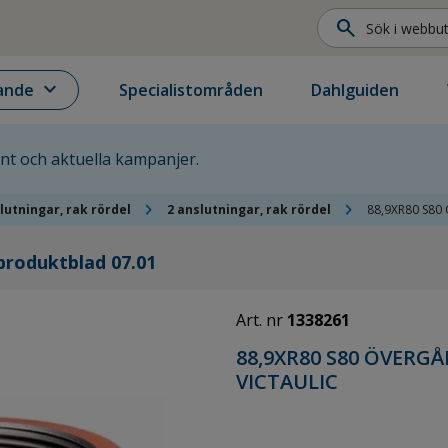
search
expand_more
ande
Specialistområden
Dahlguiden
ent och aktuella kampanjer.
chevron_right
chevron_right
lutningar, rak rördel
2 anslutningar, rak rördel
88,9XR80 S80
 produktblad 07.01
Art. nr
1338261
88,9XR80 S80 ÖVERG
VICTAULIC