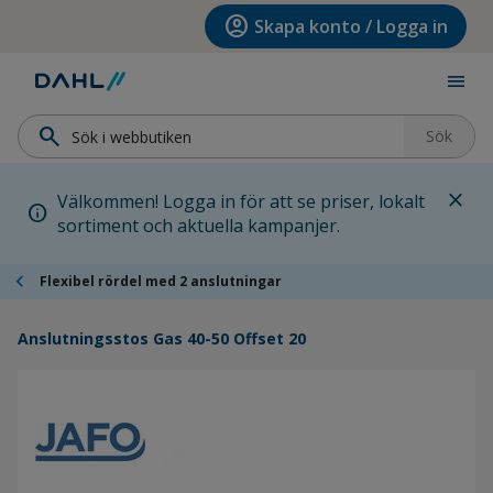
Hoppa till menyn
Hoppa till huvudinnehållet
Hoppa till sidfoten
account_circle
Skapa konto / Logga in
menu
search
Sök
close
Välkommen! Logga in för att se priser, lokalt
info
sortiment och aktuella kampanjer.
chevron_left
Flexibel rördel med 2 anslutningar
Anslutningsstos Gas 40-50 Offset 20