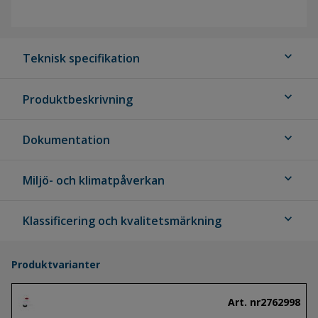
expand_more
Teknisk specifikation
expand_more
Produktbeskrivning
expand_more
Dokumentation
expand_more
Miljö- och klimatpåverkan
expand_more
Klassificering och kvalitetsmärkning
Produktvarianter
Art. nr
2762998