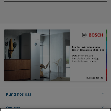
expand_more
Kund hos oss
expand_more
Om oss