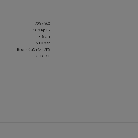
2257680
16 x Rp15
3,6 cm
PN10 bar
Brons CuSn4Zn2PS
GEBERIT