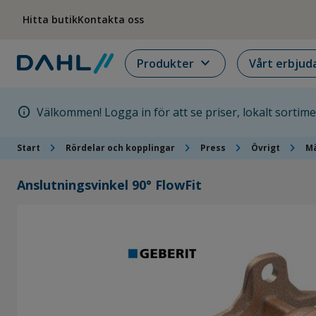
Hoppa till menyn
Hoppa till huvudinnehållet
Hoppa till sidfoten
Hitta butik
Kontakta oss
expand_more
Produkter
Vårt erbjud
info
Välkommen! Logga in för att se priser, lokalt sortim
chevron_right
chevron_right
chevron_right
chevron_right
Start
Rördelar och kopplingar
Press
Övrigt
Mä
Anslutningsvinkel 90° FlowFit