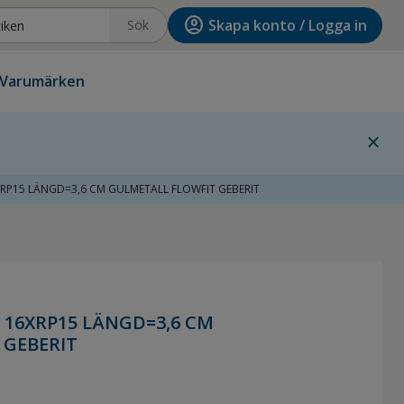
account_circle
Skapa konto / Logga in
Sök
Varumärken
close
RP15 LÄNGD=3,6 CM GULMETALL FLOWFIT GEBERIT
 16XRP15 LÄNGD=3,6 CM
 GEBERIT