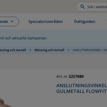
search
expand_more
ande
Specialistområden
Dahlguiden
ent och aktuella kampanjer.
chevron_right
chevron_right
ssing och metall
Mässing och metall
ANSLUTNINGSVINKEL 16X
Art. nr
2257680
ANSLUTNINGSVINKEL
GULMETALL FLOWFIT