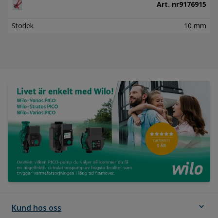
Art. nr
9176915
Storlek
10 mm
expand_more
Kund hos oss