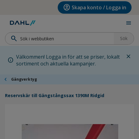
Hoppa till menyn
Hoppa till huvudinnehållet
Hoppa till sidfoten
account_circle
Skapa konto / Logga in
menu
search
Sök
close
Välkommen! Logga in för att se priser, lokalt
info
sortiment och aktuella kampanjer.
chevron_left
Gängverktyg
Reservskär till Gängstångssax 1390M Ridgid