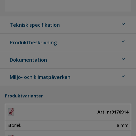
expand_more
Teknisk specifikation
expand_more
Produktbeskrivning
expand_more
Dokumentation
expand_more
Miljö- och klimatpåverkan
Produktvarianter
Art. nr
9176914
Storlek
8 mm