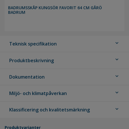
BADRUMSSKÅP KUNGSÖR FAVORIT 64 CM GÅRÖ
BADRUM
expand_more
Teknisk specifikation
expand_more
Produktbeskrivning
expand_more
Dokumentation
expand_more
Miljö- och klimatpåverkan
expand_more
Klassificering och kvalitetsmärkning
Produktvarianter