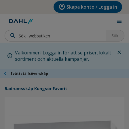
Hoppa till menyn
Hoppa till huvudinnehållet
Hoppa till sidfoten
account_circle
Skapa konto / Logga in
menu
search
Sök
close
Välkommen! Logga in för att se priser, lokalt
info
sortiment och aktuella kampanjer.
chevron_left
Tvättställsöverskåp
Badrumsskåp Kungsör Favorit