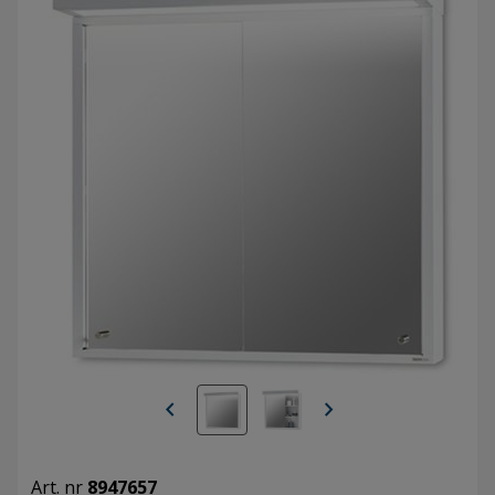
chevron_left
chevron_right
Art. nr
8947657