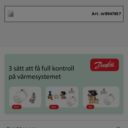
Art. nr
8947657