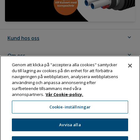
expand_more
Kund hos oss
expand_more
Om oss
Genom att klicka på "acceptera alla cookies" samtycker
du till lagring av cookies på din enhet för att förbättra
expand_more
Följ Dahl
navigeringen på webbplatsen, analysera webbplatsens
användning och anpassa annonsering efter
surfbeteende tillsammans med våra
annonspartners.
Vår Cookie-policy.
Dahl Sverige AB
Cookie-inställningar
Box 11076, 161 11 BROMMA
Tel:
08-583 595 00
Avvisa alla