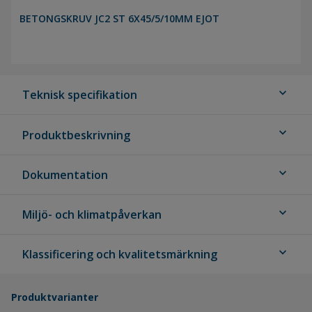
BETONGSKRUV JC2 ST 6X45/5/10MM EJOT
expand_more
Teknisk specifikation
expand_more
Produktbeskrivning
expand_more
Dokumentation
expand_more
Miljö- och klimatpåverkan
expand_more
Klassificering och kvalitetsmärkning
Produktvarianter