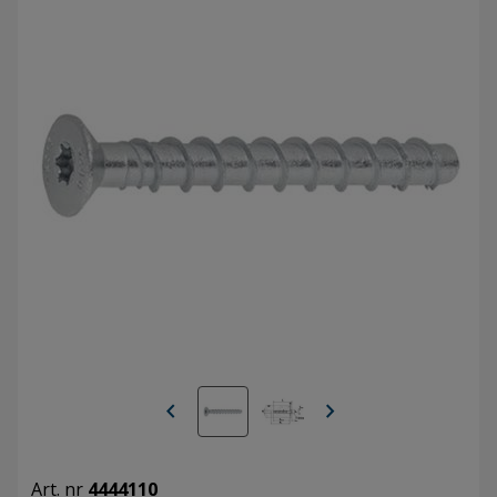
chevron_left
chevron_right
Art. nr
4444110