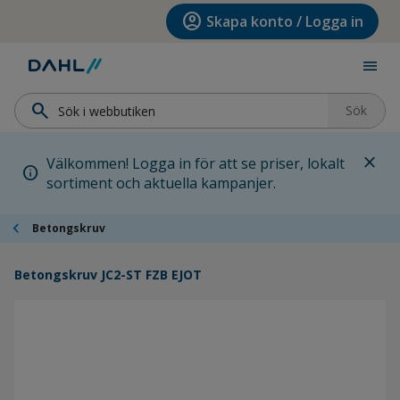
Hoppa till menyn
Hoppa till huvudinnehållet
Hoppa till sidfoten
account_circle
Skapa konto / Logga in
menu
search
Sök
close
Välkommen! Logga in för att se priser, lokalt
info
sortiment och aktuella kampanjer.
chevron_left
Betongskruv
Betongskruv JC2-ST FZB EJOT