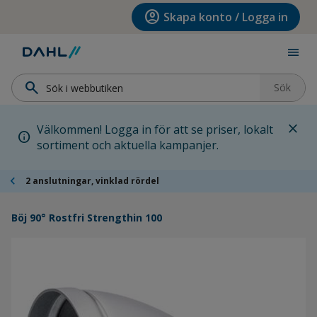
Hoppa till menyn
Hoppa till huvudinnehållet
Hoppa till sidfoten
account_circle
Skapa konto / Logga in
menu
search
Sök
close
Välkommen! Logga in för att se priser, lokalt
info
sortiment och aktuella kampanjer.
chevron_left
2 anslutningar, vinklad rördel
Böj 90° Rostfri Strengthin 100