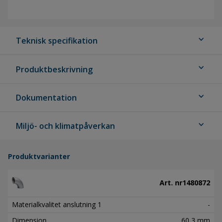
expand_more
Teknisk specifikation
expand_more
Produktbeskrivning
expand_more
Dokumentation
expand_more
Miljö- och klimatpåverkan
Produktvarianter
Art. nr
1480872
Materialkvalitet anslutning 1
-
Dimension
60,3 mm