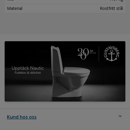
Material
Rostfritt stål
expand_more
Kund hos oss