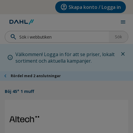
Hoppa till menyn
Hoppa till huvudinnehållet
Hoppa till sidfoten
account_circle
Skapa konto / Logga in
menu
search
Sök
close
Välkommen! Logga in för att se priser, lokalt
info
sortiment och aktuella kampanjer.
chevron_left
Rördel med 2 anslutningar
Böj 45° 1 muff