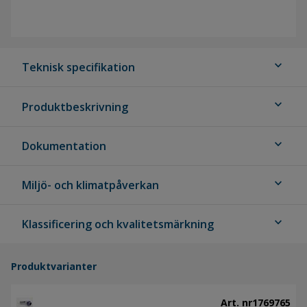
expand_more
Teknisk specifikation
expand_more
Produktbeskrivning
expand_more
Dokumentation
expand_more
Miljö- och klimatpåverkan
expand_more
Klassificering och kvalitetsmärkning
Produktvarianter
Art. nr
1769765