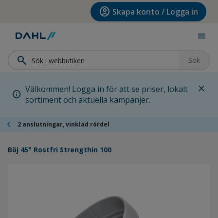
Hoppa till menyn
Hoppa till huvudinnehållet
Hoppa till sidfoten
account_circle
Skapa konto / Logga in
menu
search
Sök
close
Välkommen! Logga in för att se priser, lokalt
info
sortiment och aktuella kampanjer.
chevron_left
2 anslutningar, vinklad rördel
Böj 45° Rostfri Strengthin 100