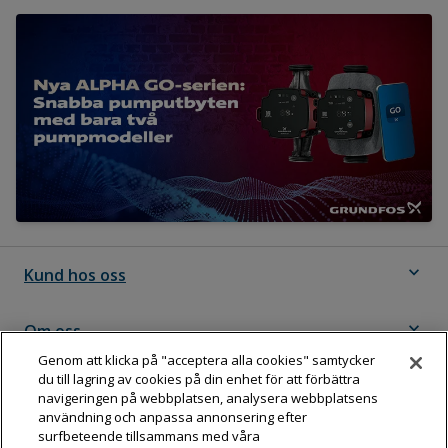
expand_more
Kund hos oss
expand_more
Om oss
Genom att klicka på "acceptera alla cookies" samtycker
du till lagring av cookies på din enhet för att förbättra
expand_more
Följ Dahl
navigeringen på webbplatsen, analysera webbplatsens
användning och anpassa annonsering efter
surfbeteende tillsammans med våra