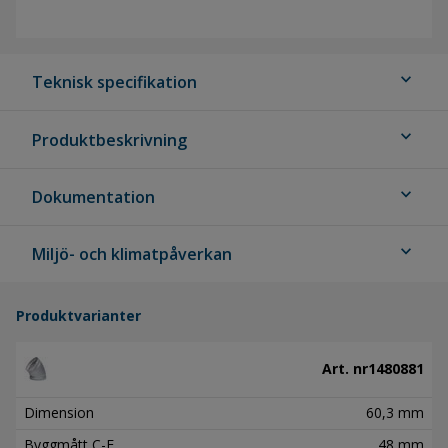
expand_more
Teknisk specifikation
expand_more
Produktbeskrivning
expand_more
Dokumentation
expand_more
Miljö- och klimatpåverkan
Produktvarianter
Art. nr
1480881
Dimension
60,3 mm
Byggmått C-E
48 mm