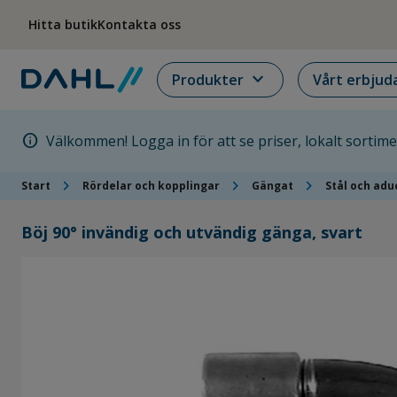
Hoppa till menyn
Hoppa till huvudinnehållet
Hoppa till sidfoten
Hitta butik
Kontakta oss
expand_more
Produkter
Vårt erbjud
info
Välkommen! Logga in för att se priser, lokalt sortim
chevron_right
chevron_right
chevron_right
Start
Rördelar och kopplingar
Gängat
Stål och adu
Böj 90° invändig och utvändig gänga, svart