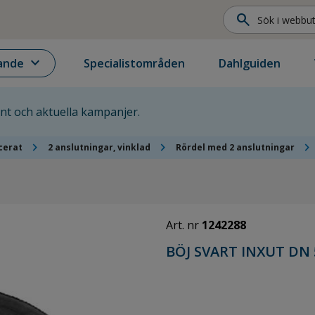
search
expand_more
ande
Specialistområden
Dahlguiden
ent och aktuella kampanjer.
chevron_right
chevron_right
chevron_right
cerat
2 anslutningar, vinklad
Rördel med 2 anslutningar
Art. nr
1242288
BÖJ SVART INXUT DN 