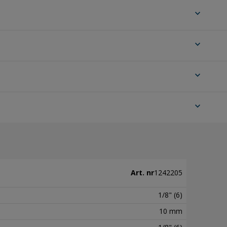
expand_more
expand_more
expand_more
expand_more
Art. nr
1242205
1/8" (6)
10 mm