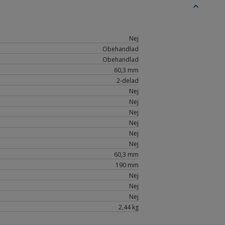
expand_less
Nej
Obehandlad
Obehandlad
60,3 mm
2-delad
Nej
Nej
Nej
Nej
Nej
Nej
60,3 mm
190 mm
Nej
Nej
Nej
2,44 kg