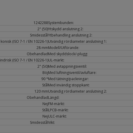
1242288
Systembunden:
2" (50)
Ytskydd anslutning 2:
Smidesstål
Ytbehandling anslutning 2:
konisk (ISO 7-1 / EN 10226-1)
Utvändig rördiameter anslutning 1:
28 mm
Modell/Utförande:
Obehandlad
Med skyddslock/-plugg:
indrisk (ISO 7-1 / EN 10226-1)
UL-märkt:
2" (50)
Med avtappningsventil:
Böj
Med luftningsventil/avluftare:
90 °
Med tätning/packningar:
Stål
Med invändig stoppkant:
120 mm
Utvändig rördiameter anslutning 2:
Obehandlad
Längd:
Nej
FM-märkt:
Stål
LPCB-märkt:
Nej
ULC-märkt:
Smidesstål
Vikt: