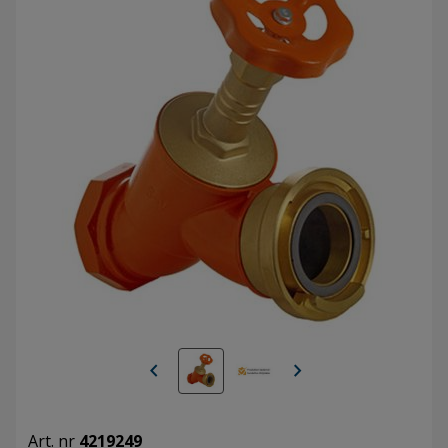
chevron_left
chevron_right
Art. nr
4219249