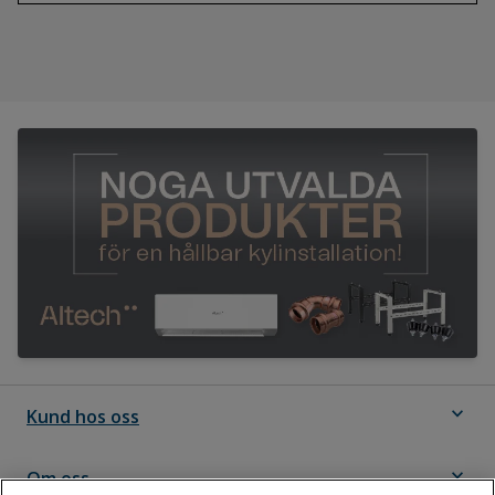
expand_more
Kund hos oss
expand_more
Om oss