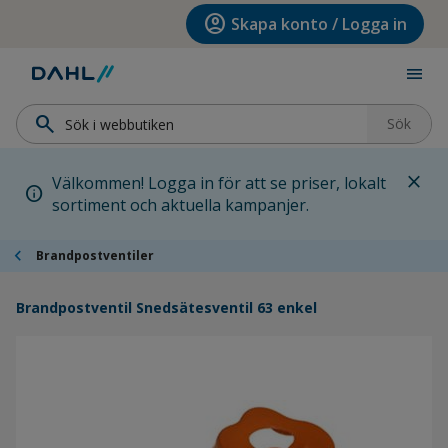
Hoppa till menyn
Hoppa till huvudinnehållet
Hoppa till sidfoten
account_circle
Skapa konto / Logga in
menu
search
Sök
close
Välkommen! Logga in för att se priser, lokalt
info
sortiment och aktuella kampanjer.
chevron_left
Brandpostventiler
Brandpostventil Snedsätesventil 63 enkel