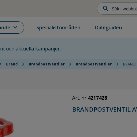
search
expand_more
ande
Specialistområden
Dahlguiden
ent och aktuella kampanjer.
on_right
chevron_right
chevron_right
chevron_right
Brand
Brandpostventiler
Brandpostventiler
BRANDP
Art. nr
4217428
BRANDPOSTVENTIL AV