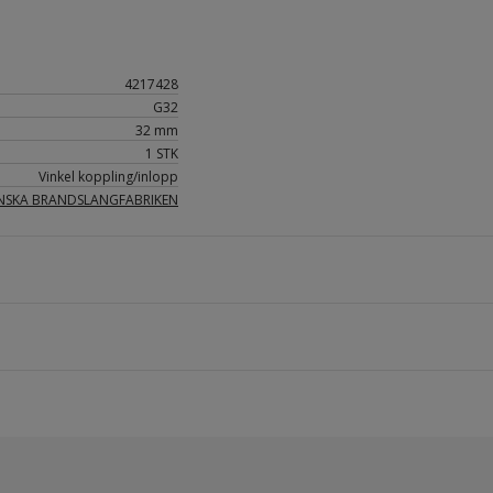
4217428
G32
32 mm
1 STK
Vinkel koppling/inlopp
NSKA BRANDSLANGFABRIKEN