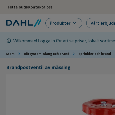
Hoppa till menyn
Hoppa till huvudinnehållet
Hoppa till sidfoten
Hitta butik
Kontakta oss
expand_more
Produkter
Vårt erbjud
info
Välkommen! Logga in för att se priser, lokalt sortim
chevron_right
chevron_right
chevr
Start
Rörsystem, slang och brand
Sprinkler och brand
Brandpostventil av mässing