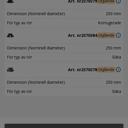
info
Art. nr
2370379
Utgående
Dimension (Nominell diameter)
250 mm
För typ av rör
Korrugerade
info
Art. nr
2370384
Utgående
Dimension (Nominell diameter)
250 mm
För typ av rör
Släta
info
Art. nr
2370378
Utgående
Dimension (Nominell diameter)
250 mm
För typ av rör
Släta