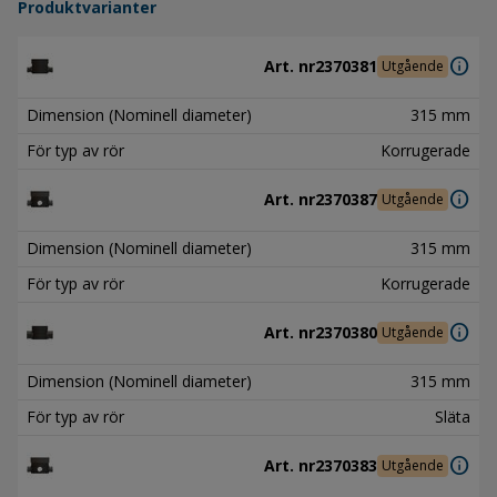
Produktvarianter
info
Art. nr
2370381
Utgående
Dimension (Nominell diameter)
315 mm
För typ av rör
Korrugerade
info
Art. nr
2370387
Utgående
Dimension (Nominell diameter)
315 mm
För typ av rör
Korrugerade
info
Art. nr
2370380
Utgående
Dimension (Nominell diameter)
315 mm
För typ av rör
Släta
info
Art. nr
2370383
Utgående