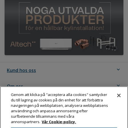
expand_more
Kund hos oss
expand_more
Om oss
Genom att klicka på "acceptera alla cookies" samtycker
du till lagring av cookies på din enhet för att förbättra
expand_more
Följ Dahl
navigeringen på webbplatsen, analysera webbplatsens
användning och anpassa annonsering efter
surfbeteende tillsammans med våra
annonspartners.
Vår Cookie-policy.