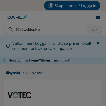
Hoppa till menyn
Hoppa till huvudinnehållet
Hoppa till sidfoten
account_circle
Skapa konto / Logga in
menu
search
Sök
close
Välkommen! Logga in för att se priser, lokalt
info
sortiment och aktuella kampanjer.
chevron_left
Nedstigningsbrunn/Tillsynsbrunn (plast)
Tillsynsbrun 600 Votec