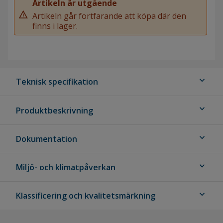
Artikeln är utgående
warning
Artikeln går fortfarande att köpa där den
finns i lager.
expand_more
Teknisk specifikation
expand_more
Produktbeskrivning
expand_more
Dokumentation
expand_more
Miljö- och klimatpåverkan
expand_more
Klassificering och kvalitetsmärkning