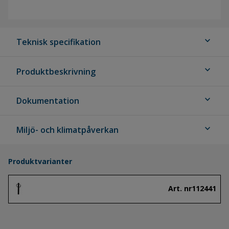
expand_more
Teknisk specifikation
expand_more
Produktbeskrivning
expand_more
Dokumentation
expand_more
Miljö- och klimatpåverkan
Produktvarianter
Art. nr
112441