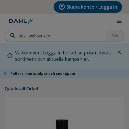
Hoppa till menyn
Hoppa till huvudinnehållet
Hoppa till sidfoten
account_circle
Skapa konto / Logga in
menu
search
Sök
close
Välkommen! Logga in för att se priser, lokalt
info
sortiment och aktuella kampanjer.
chevron_left
Pollare, kantstolpar och snökäppar
Cykelställ Cirkel