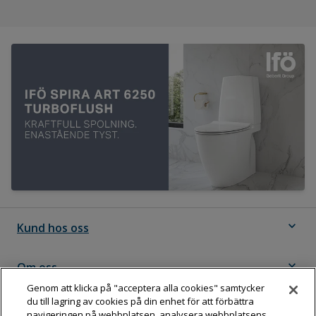
expand_more
Kund hos oss
expand_more
Om oss
Genom att klicka på "acceptera alla cookies" samtycker
du till lagring av cookies på din enhet för att förbättra
expand_more
Följ Dahl
navigeringen på webbplatsen, analysera webbplatsens