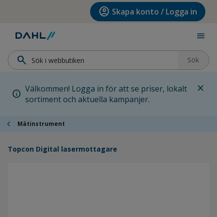
Hoppa till menyn
Hoppa till huvudinnehållet
Hoppa till sidfoten
account_circle
Skapa konto / Logga in
menu
search
Sök
close
Välkommen! Logga in för att se priser, lokalt
info
sortiment och aktuella kampanjer.
chevron_left
Mätinstrument
Topcon Digital lasermottagare