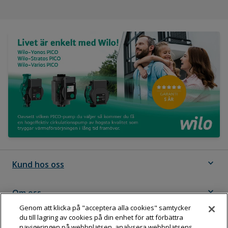
expand_more
Kund hos oss
expand_more
Om oss
Genom att klicka på "acceptera alla cookies" samtycker
du till lagring av cookies på din enhet för att förbättra
expand_more
Följ Dahl
navigeringen på webbplatsen, analysera webbplatsens