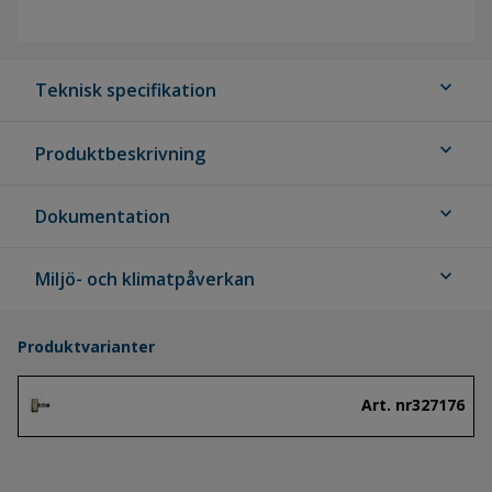
expand_more
Teknisk specifikation
expand_more
Produktbeskrivning
expand_more
Dokumentation
expand_more
Miljö- och klimatpåverkan
Produktvarianter
Art. nr
327176