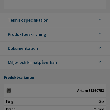
expand_more
Teknisk specifikation
expand_more
Produktbeskrivning
expand_more
Dokumentation
expand_more
Miljö- och klimatpåverkan
Produktvarianter
Art. nr
E1360753
Färg
Grå
Bredd
71 mm