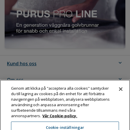
expand_more
Kund hos oss
expand_more
Om oss
Genom att klicka på "acceptera alla cookies" samtycker
du till lagring av cookies på din enhet för att förbättra
expand_more
Följ Dahl
navigeringen på webbplatsen, analysera webbplatsens
användning och anpassa annonsering efter
surfbeteende tillsammans med våra
annonspartners.
Vår Cookie-policy.
Dahl Sverige AB
Cookie-inställningar