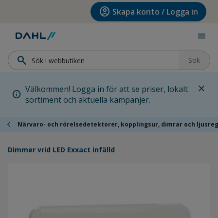
Hoppa till menyn
Hoppa till huvudinnehållet
Hoppa till sidfoten
account_circle
Skapa konto / Logga in
menu
search
Sök
close
Välkommen! Logga in för att se priser, lokalt
info
sortiment och aktuella kampanjer.
chevron_left
Närvaro- och rörelsedetektorer, kopplingsur, dimrar och ljusreg
Dimmer vrid LED Exxact infälld