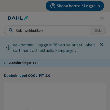
Hoppa till menyn
Hoppa till huvudinnehållet
Hoppa till sidfoten
account_circle
Skapa konto / Logga in
menu
search
Sök
close
Välkommen! Logga in för att se priser, lokalt
info
sortiment och aktuella kampanjer.
chevron_left
2 anslutningar, rak
Dubbelnippel COOL-FIT 2.0