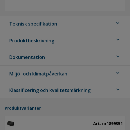
expand_more
Teknisk specifikation
expand_more
Produktbeskrivning
expand_more
Dokumentation
expand_more
Miljö- och klimatpåverkan
expand_more
Klassificering och kvalitetsmärkning
Produktvarianter
Art. nr
1899351