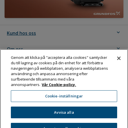
expand_more
Kund hos oss
expand_more
Om oss
Genom att klicka på "acceptera alla cookies" samtycker
du till lagring av cookies på din enhet för att förbättra
expand_more
Följ Dahl
navigeringen på webbplatsen, analysera webbplatsens
användning och anpassa annonsering efter
surfbeteende tillsammans med våra
annonspartners.
Vår Cookie-policy.
Dahl Sverige AB
Cookie-inställningar
Box 11076, 161 11 BROMMA
Tel:
08-583 595 00
Avvisa alla