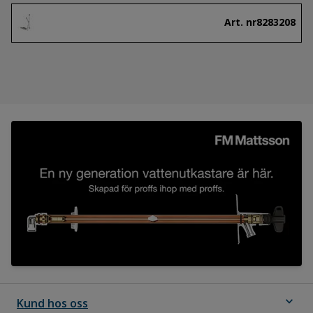
Art. nr
8283208
expand_more
Kund hos oss