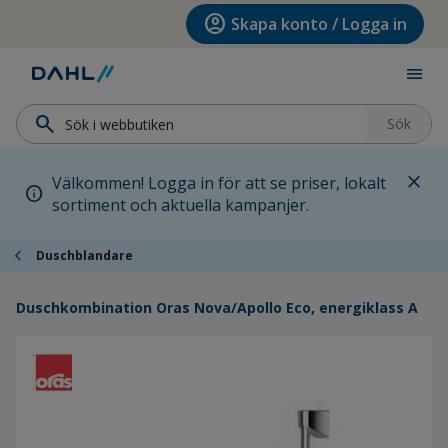
Hoppa till menyn
Hoppa till huvudinnehållet
Hoppa till sidfoten
account_circle
Skapa konto / Logga in
menu
search
Sök
close
Välkommen! Logga in för att se priser, lokalt
info
sortiment och aktuella kampanjer.
chevron_left
Duschblandare
Duschkombination Oras Nova/Apollo Eco, energiklass A