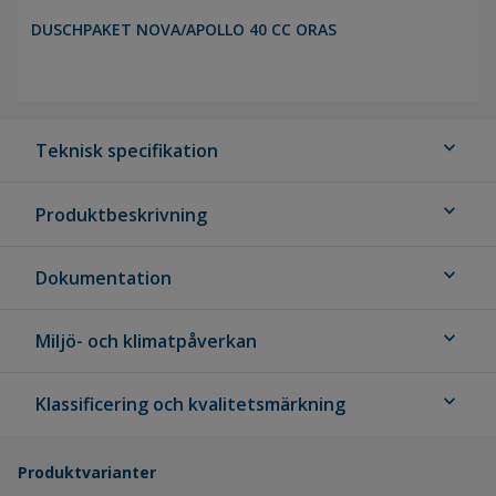
DUSCHPAKET NOVA/APOLLO 40 CC ORAS
expand_more
Teknisk specifikation
expand_more
Produktbeskrivning
expand_more
Dokumentation
expand_more
Miljö- och klimatpåverkan
expand_more
Klassificering och kvalitetsmärkning
Produktvarianter