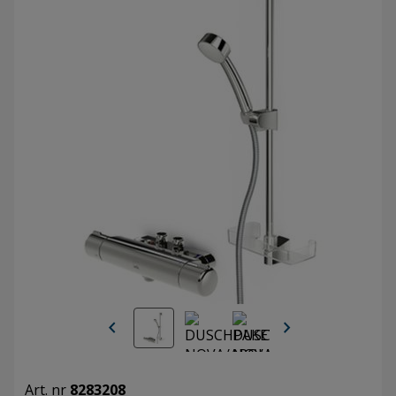
chevron_left
chevron_right
Art. nr
8283208