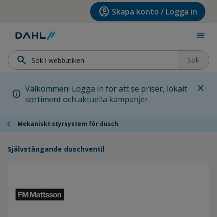
Hoppa till menyn
Hoppa till huvudinnehållet
Hoppa till sidfoten
account_circle
Skapa konto / Logga in
menu
search
Sök
close
Välkommen! Logga in för att se priser, lokalt
info
sortiment och aktuella kampanjer.
chevron_left
Mekaniskt styrsystem för dusch
Självstängande duschventil