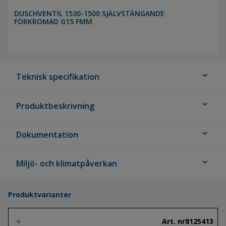
DUSCHVENTIL 1530-1500 SJÄLVSTÄNGANDE
FÖRKROMAD G15 FMM
expand_more
Teknisk specifikation
expand_more
Produktbeskrivning
expand_more
Dokumentation
expand_more
Miljö- och klimatpåverkan
Produktvarianter
Art. nr
8125413