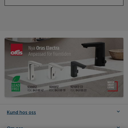
expand_more
Kund hos oss
expand_more