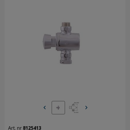
chevron_left
chevron_right
Art. nr
8125413