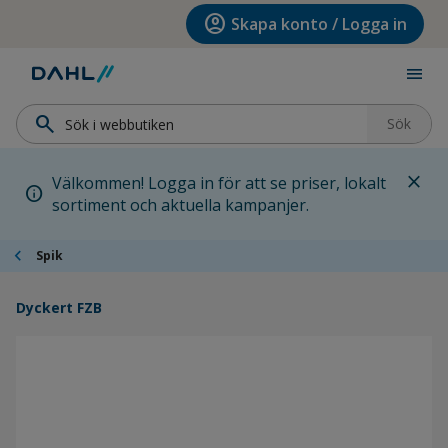
Hoppa till menyn
Hoppa till huvudinnehållet
Hoppa till sidfoten
account_circle
Skapa konto / Logga in
menu
search
Sök
close
Välkommen! Logga in för att se priser, lokalt
info
sortiment och aktuella kampanjer.
chevron_left
Spik
Dyckert FZB