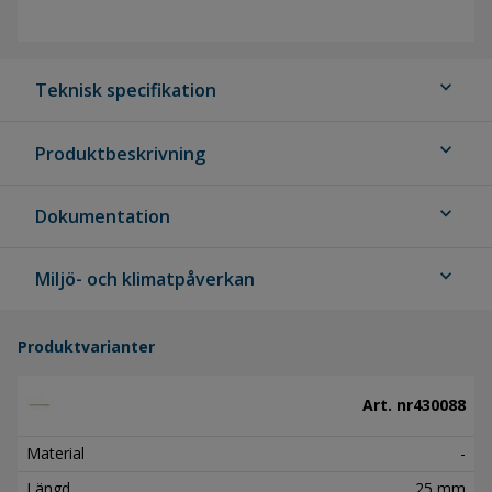
expand_more
Teknisk specifikation
expand_more
Produktbeskrivning
expand_more
Dokumentation
expand_more
Miljö- och klimatpåverkan
Produktvarianter
Art. nr
430088
Material
-
Längd
25 mm