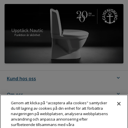
expand_more
Kund hos oss
expand_more
Om oss
Genom att klicka på "acceptera alla cookies" samtycker
du till lagring av cookies på din enhet för att förbättra
expand_more
Följ Dahl
navigeringen på webbplatsen, analysera webbplatsens
användning och anpassa annonsering efter
surfbeteende tillsammans med våra