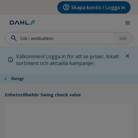
Hoppa till menyn
Hoppa till huvudinnehållet
Hoppa till sidfoten
account_circle
Skapa konto / Logga in
menu
search
Sök
close
Välkommen! Logga in för att se priser, lokalt
info
sortiment och aktuella kampanjer.
chevron_left
Övrigt
Enhetstillbehör Swing check valve