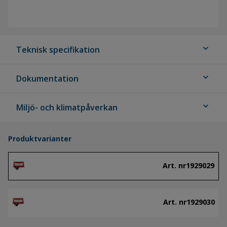
expand_more
Teknisk specifikation
expand_more
Dokumentation
expand_more
Miljö- och klimatpåverkan
Produktvarianter
Art. nr
1929029
Art. nr
1929030