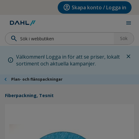
Hoppa till menyn
Hoppa till huvudinnehållet
Hoppa till sidfoten
account_circle
Skapa konto / Logga in
menu
search
Sök
close
Välkommen! Logga in för att se priser, lokalt
info
sortiment och aktuella kampanjer.
chevron_left
Plan- och flänspackningar
Fiberpackning, Tesnit