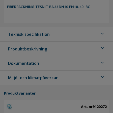
FIBERPACKNING TESNIT BA-U DN10 PN10-40 IBC
expand_more
Teknisk specifikation
expand_more
Produktbeskrivning
expand_more
Dokumentation
expand_more
Miljö- och klimatpåverkan
Produktvarianter
Art. nr
9120272