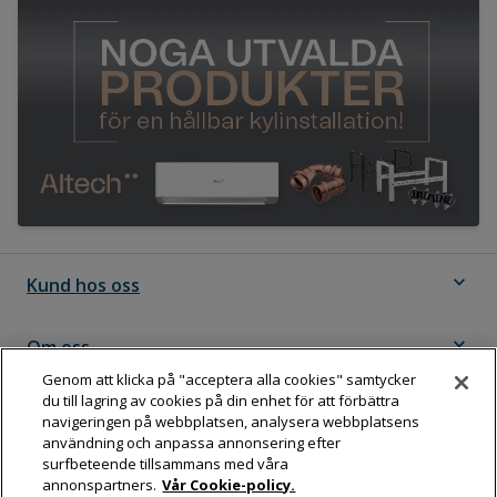
expand_more
Kund hos oss
expand_more
Om oss
Genom att klicka på "acceptera alla cookies" samtycker
du till lagring av cookies på din enhet för att förbättra
expand_more
Följ Dahl
navigeringen på webbplatsen, analysera webbplatsens
användning och anpassa annonsering efter
surfbeteende tillsammans med våra
annonspartners.
Vår Cookie-policy.