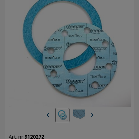
chevron_left
chevron_right
Art. nr
9120272