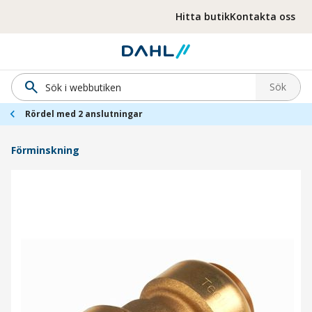
Hoppa till menyn
Hoppa till huvudinnehållet
Hoppa till sidfoten
Hitta butik
Kontakta oss
search
Sök
chevron_left
Rördel med 2 anslutningar
Förminskning