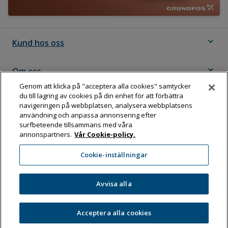
expand_more
Kund hos oss
expand_more
Om oss
Genom att klicka på "acceptera alla cookies" samtycker
du till lagring av cookies på din enhet för att förbättra
expand_more
Följ Dahl
navigeringen på webbplatsen, analysera webbplatsens
användning och anpassa annonsering efter
surfbeteende tillsammans med våra
annonspartners.
Vår Cookie-policy.
Dahl Sverige AB
Cookie-inställningar
Box 11076, 161 11 BROMMA
Tel:
08-583 595 00
Avvisa alla
Acceptera alla cookies