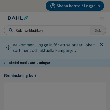
Hoppa till menyn
Hoppa till huvudinnehållet
Hoppa till sidfoten
account_circle
Skapa konto / Logga in
menu
search
Sök
close
Välkommen! Logga in för att se priser, lokalt
info
sortiment och aktuella kampanjer.
chevron_left
Rördel med 2 anslutningar
Förminskning kort