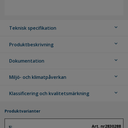
expand_more
Teknisk specifikation
expand_more
Produktbeskrivning
expand_more
Dokumentation
expand_more
Miljö- och klimatpåverkan
expand_more
Klassificering och kvalitetsmärkning
Produktvarianter
Art. nr
2830288