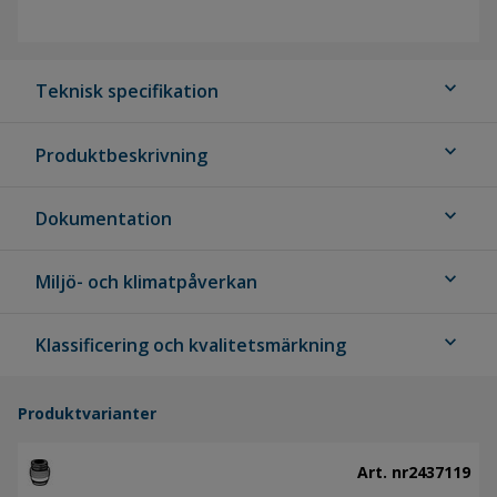
expand_more
Teknisk specifikation
expand_more
Produktbeskrivning
expand_more
Dokumentation
expand_more
Miljö- och klimatpåverkan
expand_more
Klassificering och kvalitetsmärkning
Produktvarianter
Art. nr
2437119