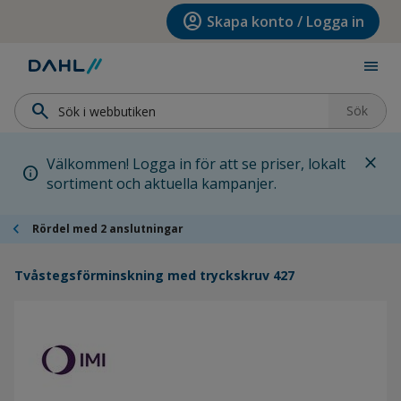
Hoppa till menyn
Hoppa till huvudinnehållet
Hoppa till sidfoten
account_circle
Skapa konto / Logga in
menu
search
Sök
close
Välkommen! Logga in för att se priser, lokalt
info
sortiment och aktuella kampanjer.
chevron_left
Rördel med 2 anslutningar
Tvåstegsförminskning med tryckskruv 427