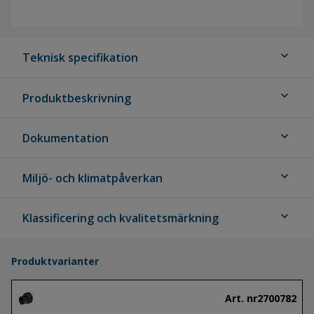
expand_more
Teknisk specifikation
expand_more
Produktbeskrivning
expand_more
Dokumentation
expand_more
Miljö- och klimatpåverkan
expand_more
Klassificering och kvalitetsmärkning
Produktvarianter
Art. nr
2700782