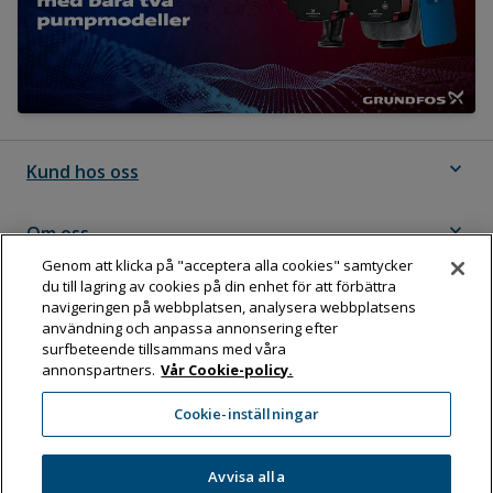
expand_more
Kund hos oss
expand_more
Om oss
Genom att klicka på "acceptera alla cookies" samtycker
du till lagring av cookies på din enhet för att förbättra
expand_more
Följ Dahl
navigeringen på webbplatsen, analysera webbplatsens
användning och anpassa annonsering efter
surfbeteende tillsammans med våra
annonspartners.
Vår Cookie-policy.
Dahl Sverige AB
Cookie-inställningar
Box 11076, 161 11 BROMMA
Tel:
08-583 595 00
Avvisa alla