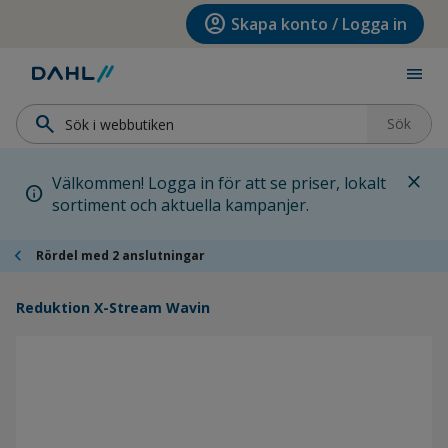
Hoppa till menyn
Hoppa till huvudinnehållet
Hoppa till sidfoten
account_circle
Skapa konto / Logga in
menu
search
Sök
close
Välkommen! Logga in för att se priser, lokalt
info
sortiment och aktuella kampanjer.
chevron_left
Rördel med 2 anslutningar
Reduktion X-Stream Wavin