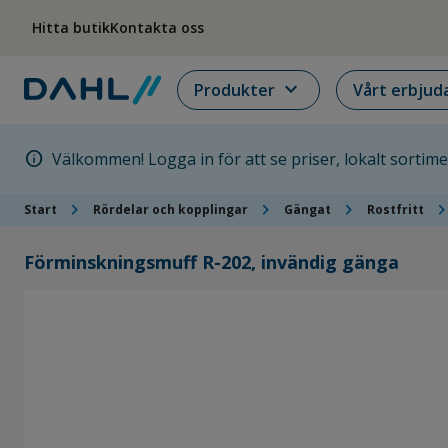
Hoppa till menyn
Hoppa till huvudinnehållet
Hoppa till sidfoten
Hitta butik
Kontakta oss
expand_more
Produkter
Vårt erbjud
info
Välkommen! Logga in för att se priser, lokalt sortim
chevron_right
chevron_right
chevron_right
chevron_ri
Start
Rördelar och kopplingar
Gängat
Rostfritt
Förminskningsmuff R-202, invändig gänga