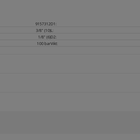
9157312
D1:
3/8" (10)
L:
1/8" (6)
D2:
100 bar
Vikt: