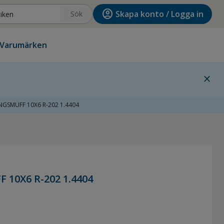
account_circle
Skapa konto / Logga in
Sök
Varumärken
close
GSMUFF 10X6 R-202 1.4404
10X6 R-202 1.4404