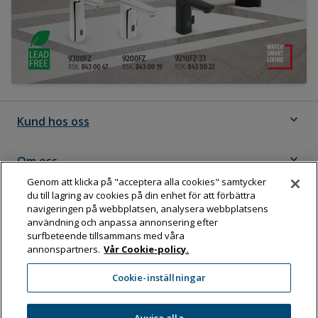
expand_more
Kund hos oss
expand_more
Om oss
Genom att klicka på "acceptera alla cookies" samtycker
du till lagring av cookies på din enhet för att förbättra
expand_more
Följ Dahl
navigeringen på webbplatsen, analysera webbplatsens
användning och anpassa annonsering efter
surfbeteende tillsammans med våra
annonspartners.
Vår Cookie-policy.
Dahl Sverige AB
Cookie-inställningar
Box 11076, 161 11 BROMMA
Tel:
08-583 595 00