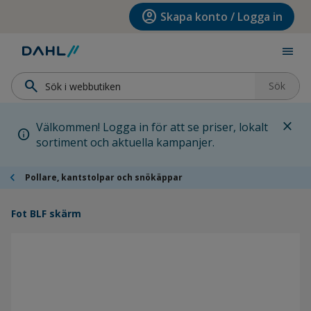
Hoppa till menyn
Hoppa till huvudinnehållet
Hoppa till sidfoten
account_circle
Skapa konto / Logga in
menu
search
Sök
close
Välkommen! Logga in för att se priser, lokalt
info
sortiment och aktuella kampanjer.
chevron_left
Pollare, kantstolpar och snökäppar
Fot BLF skärm