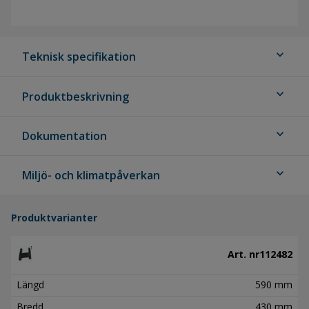
expand_more
Teknisk specifikation
expand_more
Produktbeskrivning
expand_more
Dokumentation
expand_more
Miljö- och klimatpåverkan
Produktvarianter
Art. nr
112482
Längd
590 mm
Bredd
430 mm