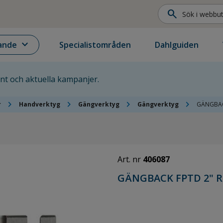
search
expand_more
ande
Specialistområden
Dahlguiden
ent och aktuella kampanjer.
chevron_right
chevron_right
chevron_right
chevron_right
r
Handverktyg
Gängverktyg
Gängverktyg
GÄNGBAC
Art. nr
406087
GÄNGBACK FPTD 2" 