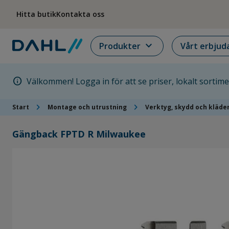
Hoppa till menyn
Hoppa till huvudinnehållet
Hoppa till sidfoten
Hitta butik
Kontakta oss
expand_more
Produkter
Vårt erbjud
info
Välkommen! Logga in för att se priser, lokalt sortim
chevron_right
chevron_right
Start
Montage och utrustning
Verktyg, skydd och kläde
Gängback FPTD R Milwaukee