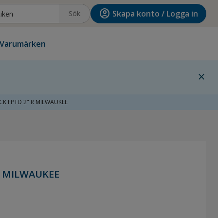
account_circle
Skapa konto / Logga in
Sök
Varumärken
close
K FPTD 2" R MILWAUKEE
R MILWAUKEE