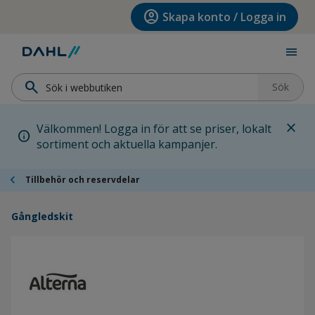
Hoppa till menyn
Hoppa till huvudinnehållet
Hoppa till sidfoten
account_circle
Skapa konto / Logga in
menu
search
Sök
close
Välkommen! Logga in för att se priser, lokalt
info
sortiment och aktuella kampanjer.
chevron_left
Tillbehör och reservdelar
Gångledskit