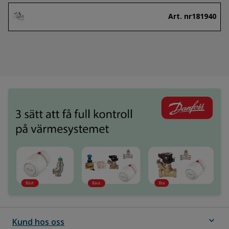
Art. nr
181940
expand_more
Kund hos oss