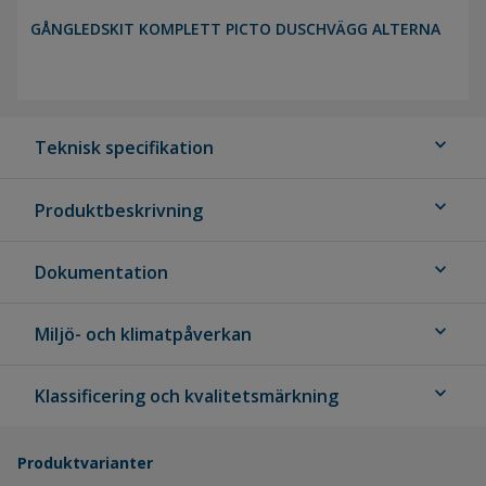
GÅNGLEDSKIT KOMPLETT PICTO DUSCHVÄGG ALTERNA
expand_more
Teknisk specifikation
expand_more
Produktbeskrivning
expand_more
Dokumentation
expand_more
Miljö- och klimatpåverkan
expand_more
Klassificering och kvalitetsmärkning
Produktvarianter