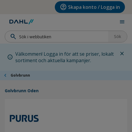
Hoppa till menyn
Hoppa till huvudinnehållet
Hoppa till sidfoten
account_circle
Skapa konto / Logga in
menu
search
Sök
close
Välkommen! Logga in för att se priser, lokalt
info
sortiment och aktuella kampanjer.
chevron_left
Golvbrunn
Golvbrunn Oden