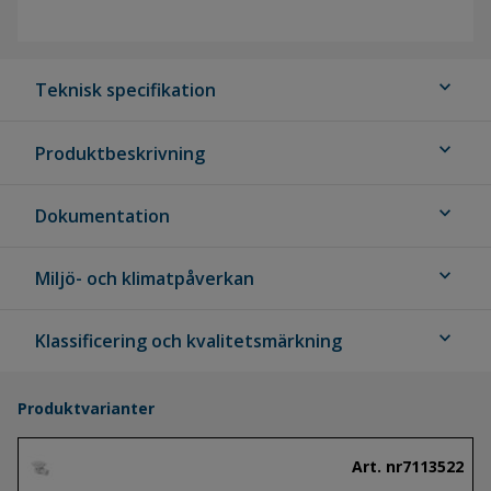
expand_more
Teknisk specifikation
expand_more
Produktbeskrivning
expand_more
Dokumentation
expand_more
Miljö- och klimatpåverkan
expand_more
Klassificering och kvalitetsmärkning
Produktvarianter
Art. nr
7113522