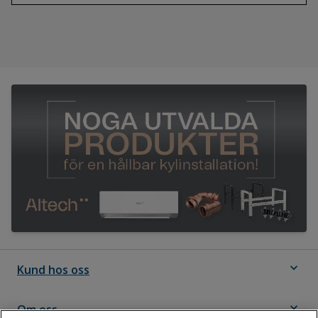
expand_more
Kund hos oss
expand_more
Om oss