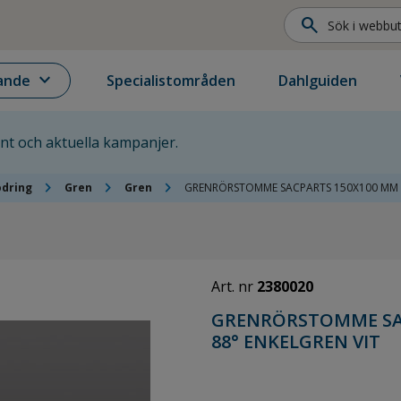
search
expand_more
ande
Specialistområden
Dahlguiden
ent och aktuella kampanjer.
chevron_right
chevron_right
chevron_right
odring
Gren
Gren
GRENRÖRSTOMME SACPARTS 150X100 MM X
Art. nr
2380020
GRENRÖRSTOMME SAC
88° ENKELGREN VIT