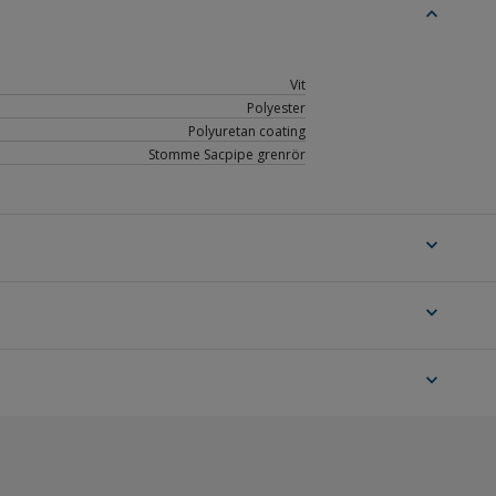
expand_less
Vit
Polyester
Polyuretan coating
Stomme Sacpipe grenrör
expand_more
expand_more
expand_more