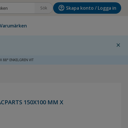
account_circle
Skapa konto / Logga in
Sök
Varumärken
close
 88° ENKELGREN VIT
PARTS 150X100 MM X