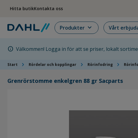
Hoppa till menyn
Hoppa till huvudinnehållet
Hoppa till sidfoten
Hitta butik
Kontakta oss
expand_more
Produkter
Vårt erbjud
info
Välkommen! Logga in för att se priser, lokalt sortim
chevron_right
chevron_right
chevron_right
Start
Rördelar och kopplingar
Rörinfodring
Rörinf
Grenrörstomme enkelgren 88 gr Sacparts