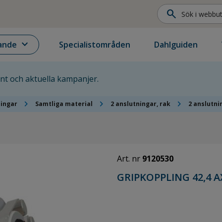
search
expand_more
ande
Specialistområden
Dahlguiden
ent och aktuella kampanjer.
chevron_right
chevron_right
chevron_right
lingar
Samtliga material
2 anslutningar, rak
2 anslutni
Art. nr
9120530
GRIPKOPPLING 42,4 AX