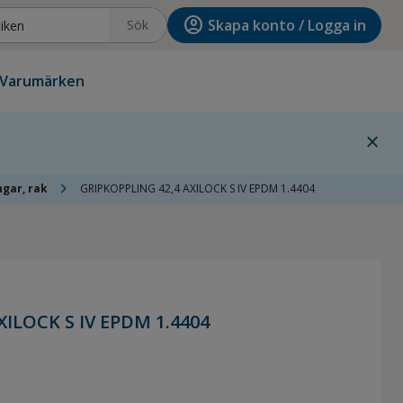
account_circle
Skapa konto / Logga in
Sök
Varumärken
close
chevron_right
ngar, rak
GRIPKOPPLING 42,4 AXILOCK S IV EPDM 1.4404
ILOCK S IV EPDM 1.4404