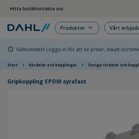
Hoppa till menyn
Hoppa till huvudinnehållet
Hoppa till sidfoten
Hitta butik
Kontakta oss
expand_more
Produkter
Vårt erbjud
info
Välkommen! Logga in för att se priser, lokalt sortim
chevron_right
chevron_right
Start
Rördelar och kopplingar
Övriga rördelar och kopp
Gripkoppling EPDM syrafast