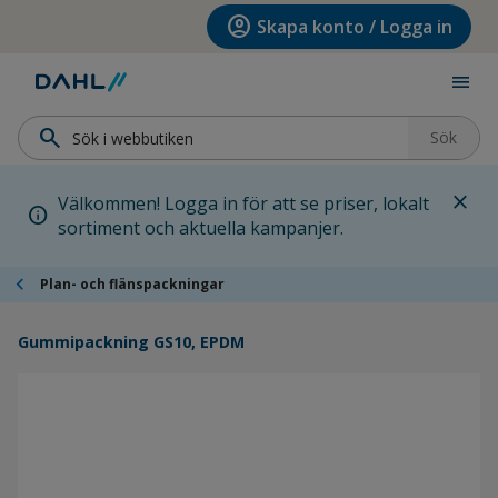
Hoppa till menyn
Hoppa till huvudinnehållet
Hoppa till sidfoten
account_circle
Skapa konto / Logga in
menu
search
Sök
close
Välkommen! Logga in för att se priser, lokalt
info
sortiment och aktuella kampanjer.
chevron_left
Plan- och flänspackningar
Gummipackning GS10, EPDM