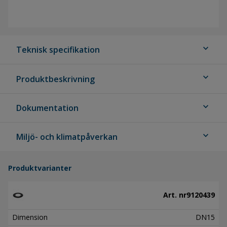
expand_more
Teknisk specifikation
expand_more
Produktbeskrivning
expand_more
Dokumentation
expand_more
Miljö- och klimatpåverkan
Produktvarianter
Art. nr
9120439
Dimension
DN15