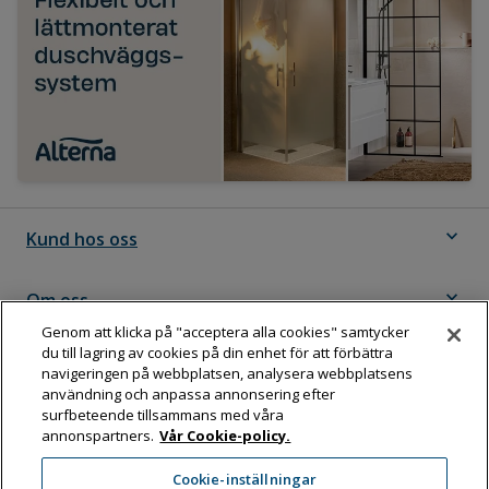
expand_more
Kund hos oss
expand_more
Om oss
Genom att klicka på "acceptera alla cookies" samtycker
du till lagring av cookies på din enhet för att förbättra
expand_more
Följ Dahl
navigeringen på webbplatsen, analysera webbplatsens
användning och anpassa annonsering efter
surfbeteende tillsammans med våra
annonspartners.
Vår Cookie-policy.
Dahl Sverige AB
Cookie-inställningar