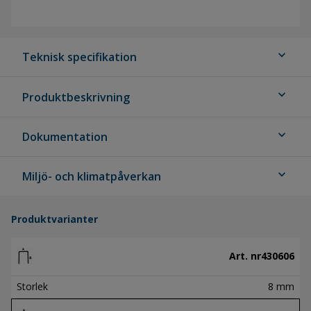
expand_more
Teknisk specifikation
expand_more
Produktbeskrivning
expand_more
Dokumentation
expand_more
Miljö- och klimatpåverkan
Produktvarianter
Art. nr
430606
Storlek
8 mm