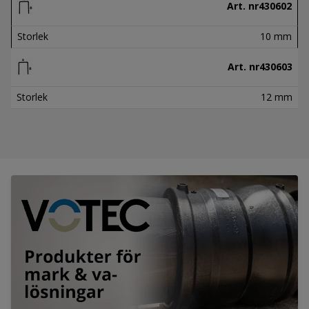
Art. nr
430602
Storlek
10 mm
Art. nr
430603
Storlek
12 mm