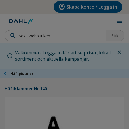
Hoppa till menyn
Hoppa till huvudinnehållet
Hoppa till sidfoten
account_circle
Skapa konto / Logga in
menu
search
Sök
close
Välkommen! Logga in för att se priser, lokalt
info
sortiment och aktuella kampanjer.
chevron_left
Häftpistoler
Häftklammer Nr 140