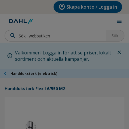
Hoppa till menyn
Hoppa till huvudinnehållet
Hoppa till sidfoten
account_circle
Skapa konto / Logga in
menu
search
Sök
close
Välkommen! Logga in för att se priser, lokalt
info
sortiment och aktuella kampanjer.
chevron_left
Handdukstork (elektrisk)
Handdukstork Flex I 6/550 M2