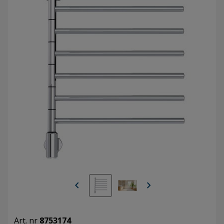
chevron_left
chevron_right
Art. nr
8753174