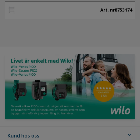
Art. nr
8753174
expand_more
Kund hos oss