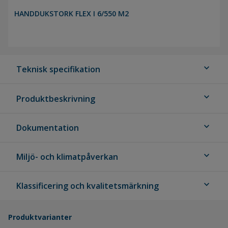
HANDDUKSTORK FLEX I 6/550 M2
expand_more
Teknisk specifikation
expand_more
Produktbeskrivning
expand_more
Dokumentation
expand_more
Miljö- och klimatpåverkan
expand_more
Klassificering och kvalitetsmärkning
Produktvarianter