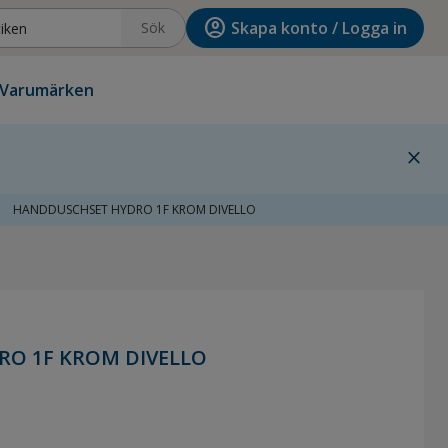
account_circle
Skapa konto / Logga in
Sök
Varumärken
close
ight
HANDDUSCHSET HYDRO 1F KROM DIVELLO
O 1F KROM DIVELLO