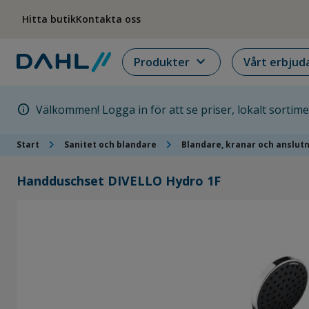
Hoppa till menyn
Hoppa till huvudinnehållet
Hoppa till sidfoten
Hitta butik
Kontakta oss
expand_more
Produkter
Vårt erbjud
info
Välkommen! Logga in för att se priser, lokalt sortim
chevron_right
chevron_right
Start
Sanitet och blandare
Blandare, kranar och anslut
Handduschset DIVELLO Hydro 1F