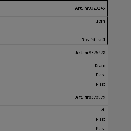
Art. nr
8320245
Krom
-
Rostfritt stål
Art. nr
8376978
Krom
Plast
Plast
Art. nr
8376979
Vit
Plast
Plast