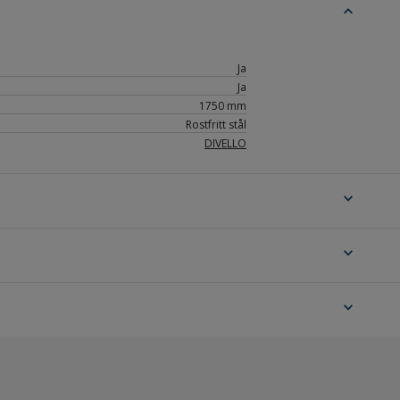
expand_less
Ja
Ja
1750 mm
Rostfritt stål
DIVELLO
expand_more
expand_more
expand_more