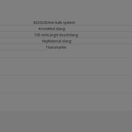
8320245
Anti-kalk-system:
Krom
Med slang:
105 mm
Längd duschslang:
Nej
Material slang:
1
Varumärke: