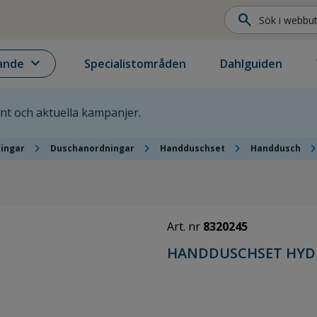
search
expand_more
ande
Specialistområden
Dahlguiden
ent och aktuella kampanjer.
chevron_right
chevron_right
chevron_right
chevron_r
ningar
Duschanordningar
Handduschset
Handdusch
Art. nr
8320245
HANDDUSCHSET HYDR