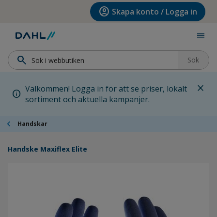
Hoppa till menyn
Hoppa till huvudinnehållet
Hoppa till sidfoten
account_circle
Skapa konto / Logga in
menu
search
Sök
close
Välkommen! Logga in för att se priser, lokalt
info
sortiment och aktuella kampanjer.
chevron_left
Handskar
Handske Maxiflex Elite