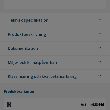
expand_more
Teknisk specifikation
expand_more
Produktbeskrivning
expand_more
Dokumentation
expand_more
Miljö- och klimatpåverkan
expand_more
Klassificering och kvalitetsmärkning
Produktvarianter
Art. nr
923446