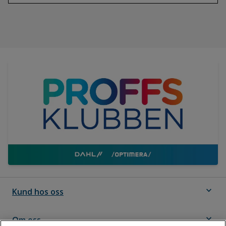
expand_more
Kund hos oss
expand_more
Om oss